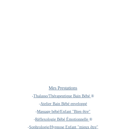
Mes Prestations
-
Thalasso/Thérapeutique Bain Bébé
®️
-
Atelier Bain Bébé enveloppé
-
Massage bébé/Enfant "Bien être"
-
Réflexologie Bébé Émotionnelle
®️
-
Sophrologie/Hypnose Enfant "mieux être"