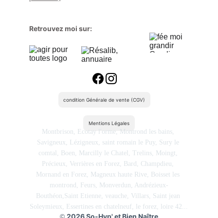
Retrouvez moi sur:
condition Générale de vente (CGV)
Mentions Légales
Montbrison, Ecotay l'orme, Montrond les bains, 
Savigneux, Lézigneux, saint romain le Puy, Sury le 
comtal, Boen, Marcilly le Chatel, Trelins, Moingt, 
Précieux, Verrières en Forez, Bard, Champdieu, 
Mornand en Forez, Magneux haute Rive, Boisset les 
montrond, Feurs, Monverdun, Andrézieux-
Bouthéon,Saint Etienne, veauche, Villars, Saint jean 
Soleymieux, Essertines en chatelneuf, le forez, loire 42...
2026 So-Hyp' et Bien Naître
©️ 