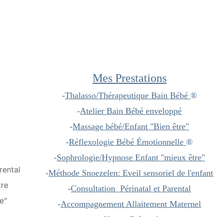
Mes Prestations
-
Thalasso/Thérapeutique Bain Bébé
®️
-
Atelier Bain Bébé enveloppé
-
Massage bébé/Enfant "Bien être"
-
Réflexologie Bébé Émotionnelle
®️
-
Sophrologie/Hypnose Enfant "mieux être"
rental
-
Méthode Snoezelen: Eveil sensoriel de l'enfant
tre
-
Consultation  Périnatal et Parental
e"
-
Accompagnement Allaitement Maternel